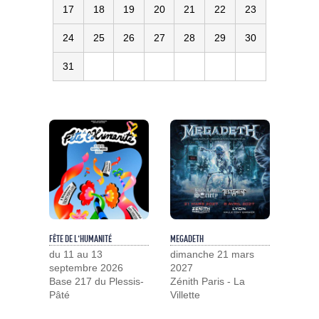
17
18
19
20
21
22
23
24
25
26
27
28
29
30
31
FÊTE DE L'HUMANITÉ
MEGADETH
du 11 au 13
dimanche 21 mars
septembre 2026
2027
Base 217 du Plessis-
Zénith Paris - La
Pâté
Villette