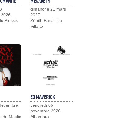
HUMANITÉ
MEGADETH
3
dimanche 21 mars
 2026
2027
u Plessis-
Zénith Paris - La
Villette
ED MAVERICK
 décembre
vendredi 06
novembre 2026
e du Moulin
Alhambra