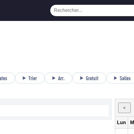
ates
Trier
Arr.
Gratuit
Salles
<
Lun
M