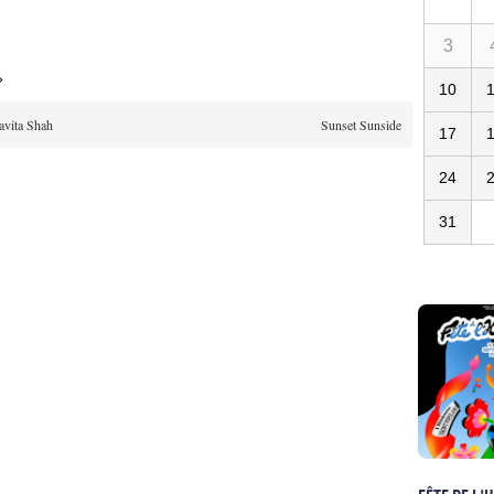
3
»
10
avita Shah
Sunset Sunside
17
24
31