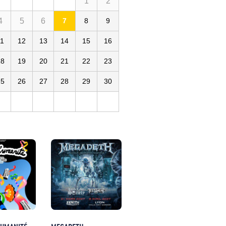
1
2
4
5
6
7
8
9
11
12
13
14
15
16
18
19
20
21
22
23
25
26
27
28
29
30