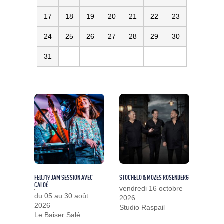
17
18
19
20
21
22
23
24
25
26
27
28
29
30
31
FEDJ19 JAM SESSION AVEC
STOCHELO & MOZES ROSENBERG
CALOÉ
vendredi 16 octobre
du 05 au 30 août
2026
2026
Studio Raspail
Le Baiser Salé