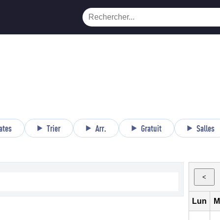
ates
Trier
Arr.
Gratuit
Salles
<
Lun
M