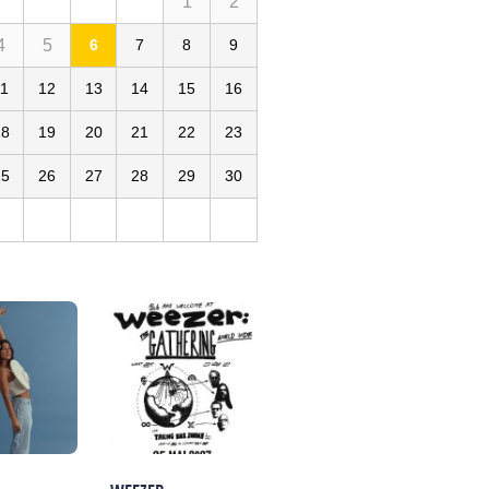
1
2
4
5
6
7
8
9
11
12
13
14
15
16
18
19
20
21
22
23
25
26
27
28
29
30