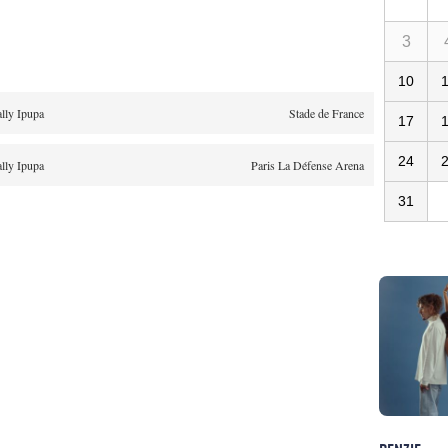
3
10
lly Ipupa
Stade de France
17
24
lly Ipupa
Paris La Défense Arena
31