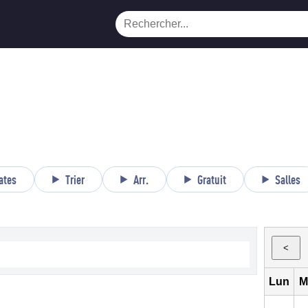
ates
Trier
Arr.
Gratuit
Salles
<
Lun
M