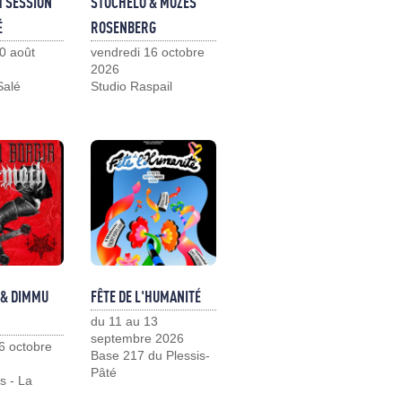
M SESSION
STOCHELO & MOZES
É
ROSENBERG
0 août
vendredi 16 octobre
2026
Salé
Studio Raspail
 & DIMMU
FÊTE DE L'HUMANITÉ
du 11 au 13
septembre 2026
6 octobre
Base 217 du Plessis-
Pâté
s - La