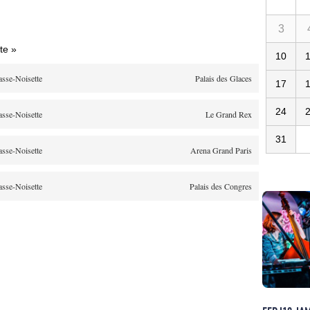
3
te »
10
asse-Noisette
Palais des Glaces
17
24
asse-Noisette
Le Grand Rex
31
asse-Noisette
Arena Grand Paris
asse-Noisette
Palais des Congres