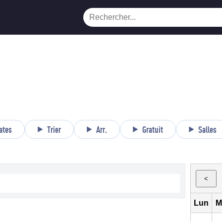
ates
Trier
Arr.
Gratuit
Salles
<
Lun
M