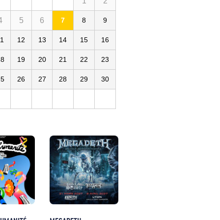
1
2
4
5
6
7
8
9
11
12
13
14
15
16
18
19
20
21
22
23
25
26
27
28
29
30