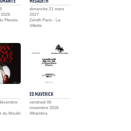
HUMANITÉ
MEGADETH
3
dimanche 21 mars
 2026
2027
u Plessis-
Zénith Paris - La
Villette
ED MAVERICK
 décembre
vendredi 06
novembre 2026
e du Moulin
Alhambra