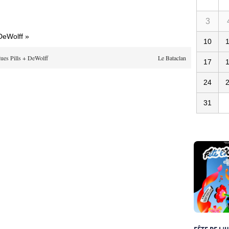
3
DeWolff »
10
ues Pills + DeWolff
Le Bataclan
17
24
31