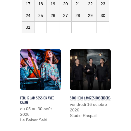
17
18
19
20
21
22
23
24
25
26
27
28
29
30
31
FEDJ19 JAM SESSION AVEC
STOCHELO & MOZES ROSENBERG
CALOÉ
vendredi 16 octobre
du 05 au 30 août
2026
2026
Studio Raspail
Le Baiser Salé