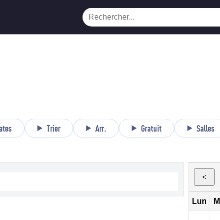
ates
Trier
Arr.
Gratuit
Salles
<
Lun
M