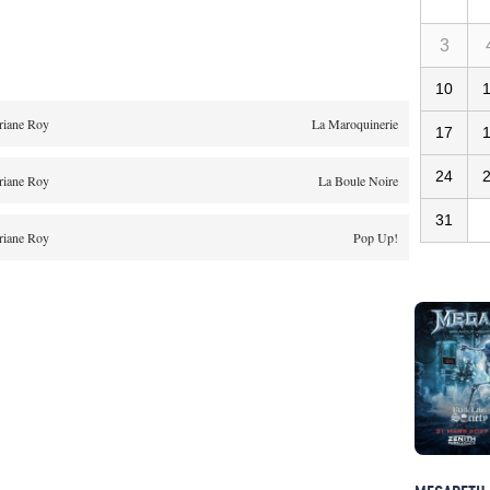
3
10
riane Roy
La Maroquinerie
17
24
riane Roy
La Boule Noire
31
riane Roy
Pop Up!