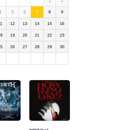
1
2
4
5
6
7
8
9
11
12
13
14
15
16
18
19
20
21
22
23
25
26
27
28
29
30