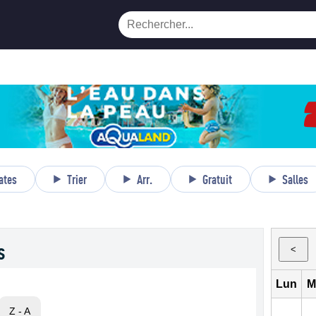
ates
Trier
Arr.
Gratuit
Salles
s
<
Lun
M
Z - A