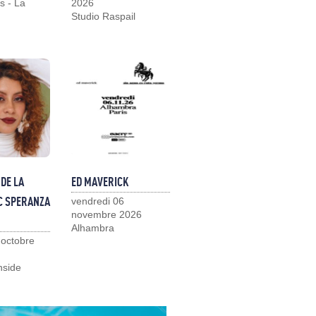
s - La
2026
Studio Raspail
DE LA
ED MAVERICK
C SPERANZA
vendredi 06
novembre 2026
Alhambra
 octobre
nside