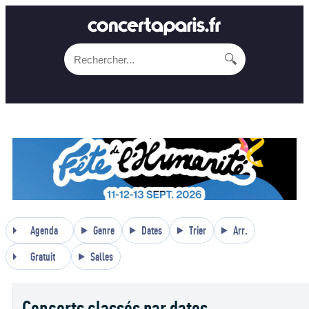
🔍
Agenda
Genre
Dates
Trier
Arr.
Gratuit
Salles
Concerts classés par dates