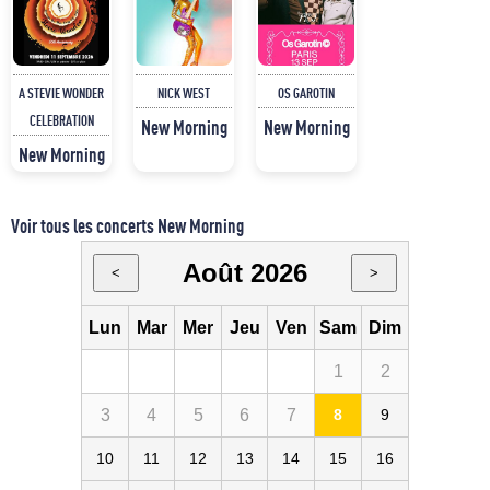
A STEVIE WONDER
NICK WEST
OS GAROTIN
CELEBRATION
New Morning
New Morning
New Morning
Voir tous les concerts New Morning
Août 2026
<
>
Lun
Mar
Mer
Jeu
Ven
Sam
Dim
1
2
3
4
5
6
7
8
9
10
11
12
13
14
15
16