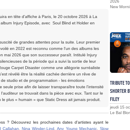
2026
New Morni
uira en tête d'affiche à Paris, le 20 octobre 2026 à La
album Injury Episode, avec Soul Blind et Holder en
suscité de grandes attentes pour la suite. Leur premier
voilé en 2022 est reconnu comme l'un des albums les
n mai 2026 que son successeur paraît. Intitulé Injury
silencieuses de la période qui a suivi la sortie de leur
Rouge Carpet Disaster comme une allégorie surréaliste
'est révélé être la réalité cachée derrière un rêve de
s de studio et de programmation - les émotions
TRIBUTE T
eule prise afin de laisser transparaître toute l'intensité
SHORTER B
 l'auditeur se trouvait dans la pièce avec eux. Tant sur le
FILEY
 le plus « humain » que Static Dress ait jamais produit.
jeudi 15 o
Le Bal Blo
ess ? Découvrez les prochaines dates d'artistes ayant le
ll Callahan
,
Nina Winder-Lind
,
Any Young Mechanic
,
Slow