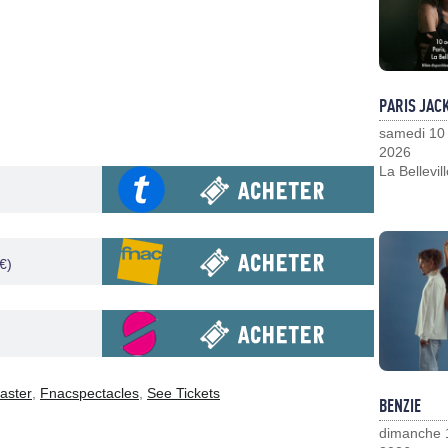
PARIS JAC
samedi 10
2026
La Bellevil
€)
aster
,
Fnacspectacles
,
See Tickets
BENZIE
dimanche 