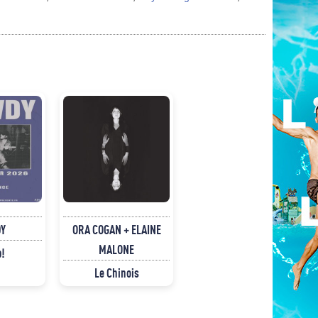
Y
ORA COGAN + ELAINE
MALONE
p!
Le Chinois