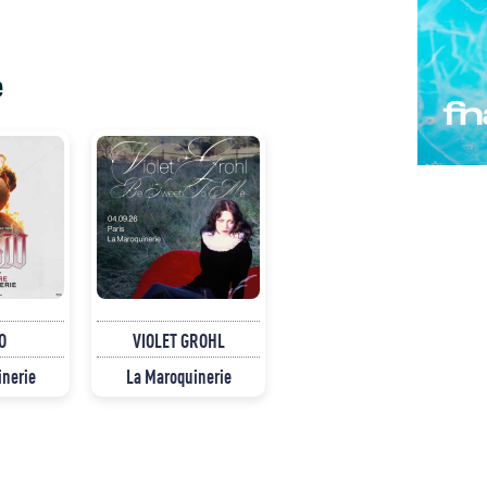
e
O
VIOLET GROHL
inerie
La Maroquinerie