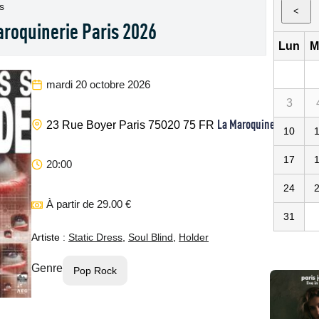
ts
<
aroquinerie Paris 2026
Lun
M
mardi 20 octobre 2026
3
La Maroquinerie
23 Rue Boyer
Paris
75020
75
FR
10
17
20:00
24
À partir de 29.00 €
31
Artiste :
Static Dress
,
Soul Blind
,
Holder
Genre
Pop Rock