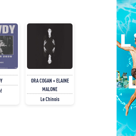
Y
ORA COGAN + ELAINE
MALONE
p!
Le Chinois