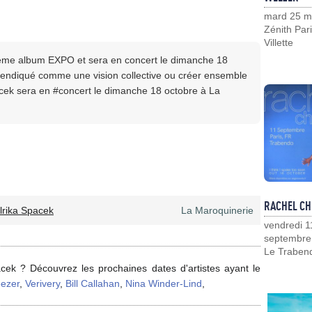
mard 25 m
Zénith Pari
Villette
rième album EXPO et sera en concert le dimanche 18
vendiqué comme une vision collective ou créer ensemble
acek sera en #concert le dimanche 18 octobre à La
RACHEL CH
lrika Spacek
La Maroquinerie
vendredi 1
septembre
Le Traben
cek ? Découvrez les prochaines dates d'artistes ayant le
ezer
,
Verivery
,
Bill Callahan
,
Nina Winder-Lind
,