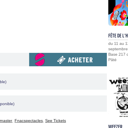
FÊTE DE L'
du 11 au 1
septembre
Base 217 d
Pâté
ble)
ponible)
tmaster
,
Fnacspectacles
,
See Tickets
WEEZER