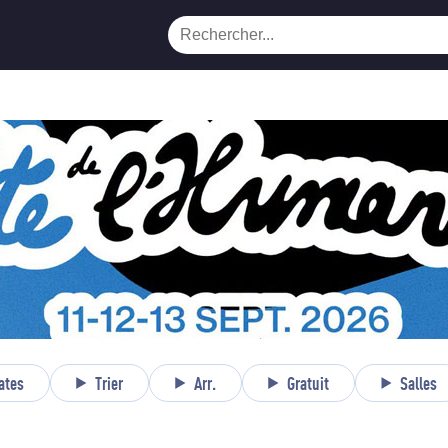
ates
Trier
Arr.
Gratuit
Salles