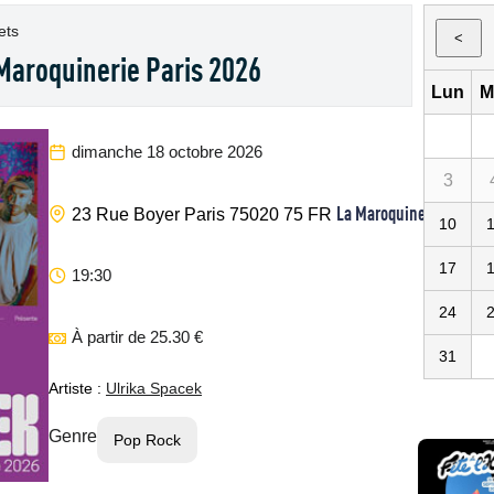
ets
<
Maroquinerie Paris 2026
Lun
M
dimanche 18 octobre 2026
3
La Maroquinerie
23 Rue Boyer
Paris
75020
75
FR
10
17
19:30
24
À partir de 25.30 €
31
Artiste :
Ulrika Spacek
Genre
Pop Rock