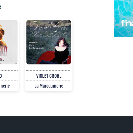
e
O
VIOLET GROHL
inerie
La Maroquinerie