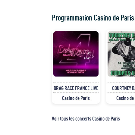
Programmation Casino de Paris
DRAG RACE FRANCE LIVE
COURTNEY B
Casino de Paris
Casino de 
Voir tous les concerts Casino de Paris