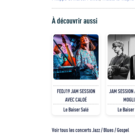
À découvrir aussi
FEDJ19 JAM SESSION
JAM SESSION 
AVEC CALOÉ
MOGLI
Le Baiser Salé
Le Baiser
Voir tous les concerts Jazz / Blues / Gospel