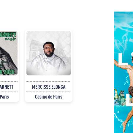
ARNETT
MERCISSE ELONGA
Paris
Casino de Paris