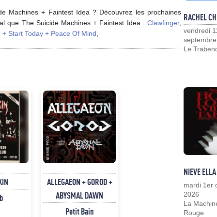
ide Machines + Faintest Idea ? Découvrez les prochaines
RACHEL CH
cal que The Suicide Machines + Faintest Idea :
Clawfinger
,
vendredi 1
e + Start Today + Peace Of Mind
,
septembre
Le Traben
NIEVE ELLA
KIN
ALLEGAEON + GOROD +
mardi 1er
ABYSMAL DAWN
2026
b
La Machin
Petit Bain
Rouge