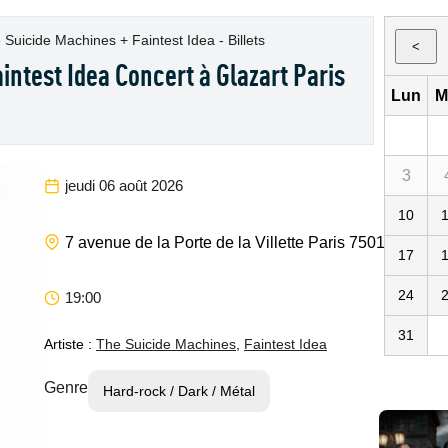
 Suicide Machines + Faintest Idea - Billets
<
intest Idea Concert à Glazart Paris
Lun
M
3
jeudi 06 août 2026
10
7 avenue de la Porte de la Villette
Paris
75019
75
FR
17
24
19:00
31
Artiste :
The Suicide Machines
,
Faintest Idea
Genre
Hard-rock / Dark / Métal