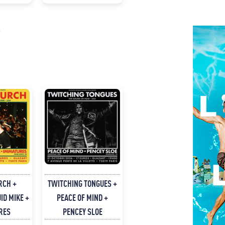
RCH +
TWITCHING TONGUES +
ID MIKE +
PEACE OF MIND +
RES
PENCEY SLOE