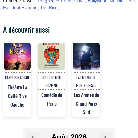
Charlene Kaye :
Drag Race France Live
,
Bollywood Masala
,
Tout
Feu Tout Flamme
,
The Rise
,
À découvrir aussi
PARIS IS MAGIQUE
TOUT FEU TOUT
LA LEGENDE DE
FLAMME
MONTE-CRISTO
Théâtre La
Comédie de
Les Arènes de
Gaîté Rive
Paris
Grand Paris
Gauche
Sud
Août 2026
<
>