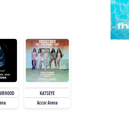
OURHOOD
KATSEYE
rena
Accor Arena