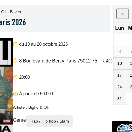
 Oli - Billets
<
aris 2026
Lun
M
du 19 au 20 octobre 2026
3
Accor Arena
8 Boulevard de Bercy
Paris
75012
75
FR
10
17
20:00
24
À partir de 50.00 €
31
Artiste :
Bigflo & Oli
Genre
Rap / Hip hop / Slam