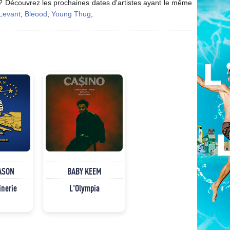
i ? Découvrez les prochaines dates d'artistes ayant le même
 Levant
,
Bleood
,
Young Thug
,
ASON
BABY KEEM
inerie
L'Olympia