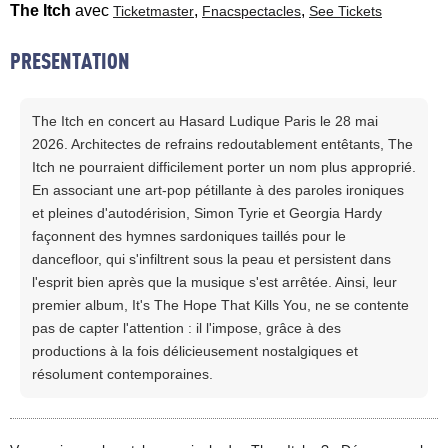
The Itch
avec
,
,
Ticketmaster
Fnacspectacles
See Tickets
PRESENTATION
The Itch en concert au Hasard Ludique Paris le 28 mai
2026. Architectes de refrains redoutablement entêtants, The
Itch ne pourraient difficilement porter un nom plus approprié.
En associant une art-pop pétillante à des paroles ironiques
et pleines d'autodérision, Simon Tyrie et Georgia Hardy
façonnent des hymnes sardoniques taillés pour le
dancefloor, qui s'infiltrent sous la peau et persistent dans
l'esprit bien après que la musique s'est arrêtée. Ainsi, leur
premier album, It's The Hope That Kills You, ne se contente
pas de capter l'attention : il l'impose, grâce à des
productions à la fois délicieusement nostalgiques et
résolument contemporaines.