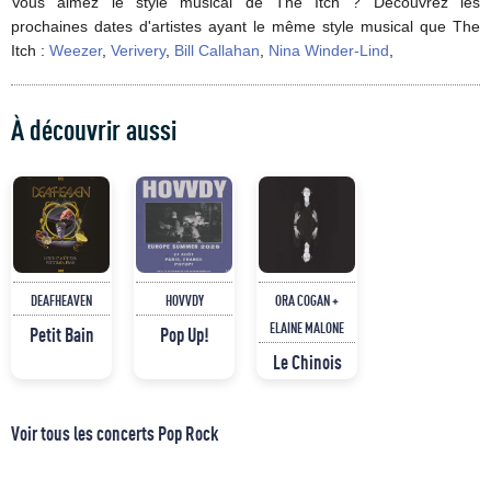
Vous aimez le style musical de The Itch ? Découvrez les
prochaines dates d'artistes ayant le même style musical que The
Itch :
Weezer
,
Verivery
,
Bill Callahan
,
Nina Winder-Lind
,
À découvrir aussi
DEAFHEAVEN
HOVVDY
ORA COGAN +
ELAINE MALONE
Petit Bain
Pop Up!
Le Chinois
Voir tous les concerts Pop Rock