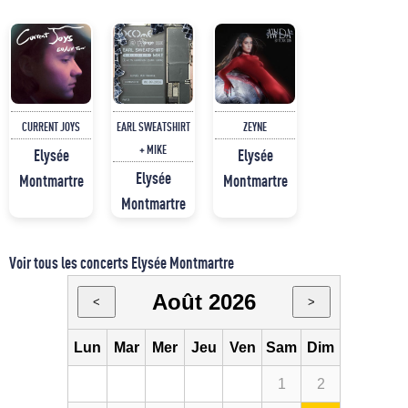
CURRENT JOYS
EARL SWEATSHIRT
ZEYNE
+ MIKE
Elysée
Elysée
Elysée
Montmartre
Montmartre
Montmartre
Voir tous les concerts Elysée Montmartre
Août 2026
<
>
Lun
Mar
Mer
Jeu
Ven
Sam
Dim
1
2