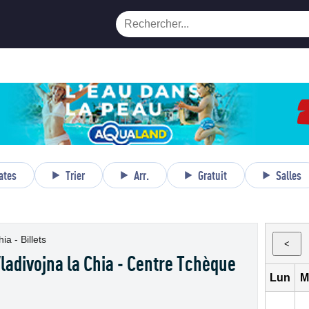
ates
Trier
Arr.
Gratuit
Salles
a - Billets
<
Vladivojna la Chia - Centre Tchèque
Lun
M