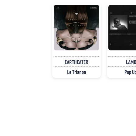
EARTHEATER
LAM
Le Trianon
Pop U