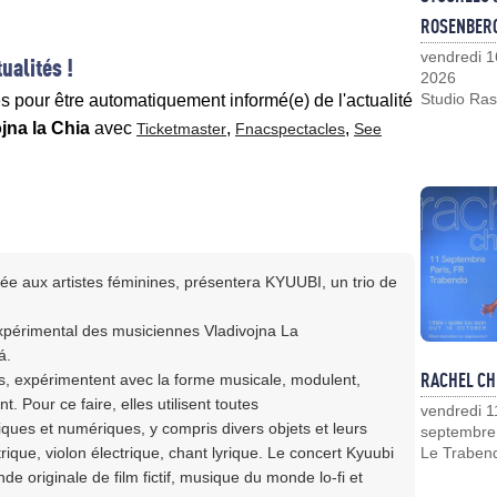
ROSENBER
vendredi 1
ualités !
2026
Studio Ras
es pour être automatiquement informé(e) de l'actualité
jna la Chia
avec
,
,
Ticketmaster
Fnacspectacles
See
rée aux artistes féminines, présentera KYUUBI, un trio de
xpérimental des musiciennes Vladivojna La
á.
RACHEL CH
s, expérimentent avec la forme musicale, modulent,
 Pour ce faire, elles utilisent toutes
vendredi 1
ques et numériques, y compris divers objets et leurs
septembre
rique, violon électrique, chant lyrique. Le concert Kyuubi
Le Traben
de originale de film fictif, musique du monde lo-fi et