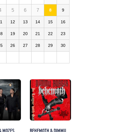
4
5
6
7
8
9
11
12
13
14
15
16
Paris
18
19
20
21
22
23
25
26
27
28
29
30
& MOZES
BEHEMOTH & DIMMU