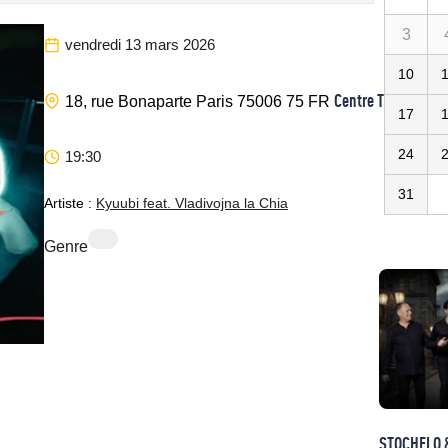
3
vendredi 13 mars 2026
10
Centre Tchèque de 
18, rue Bonaparte
Paris
75006
75
FR
17
24
19:30
31
Artiste :
Kyuubi feat. Vladivojna la Chia
Genre
STOCHELO 