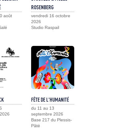
É
ROSENBERG
0 août
vendredi 16 octobre
2026
Salé
Studio Raspail
CK
FÊTE DE L'HUMANITÉ
6
du 11 au 13
 2026
septembre 2026
Base 217 du Plessis-
Pâté