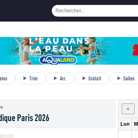
ates
Trier
Arr.
Gratuit
Salles
ts
<
dique Paris 2026
Lun
M