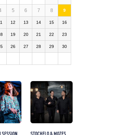
4
5
6
7
8
9
rd Ludique
11
12
13
14
15
16
18
19
20
21
22
23
25
26
27
28
29
30
M SESSION
STOCHELO & MOZES