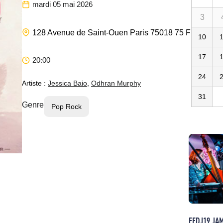
mardi 05 mai 2026
3
Le Hasa
128 Avenue de Saint-Ouen
Paris
75018
75
FR
10
17
20:00
24
Artiste :
Jessica Baio
,
Odhran Murphy
31
Genre
Pop Rock
FEDJ19 JA