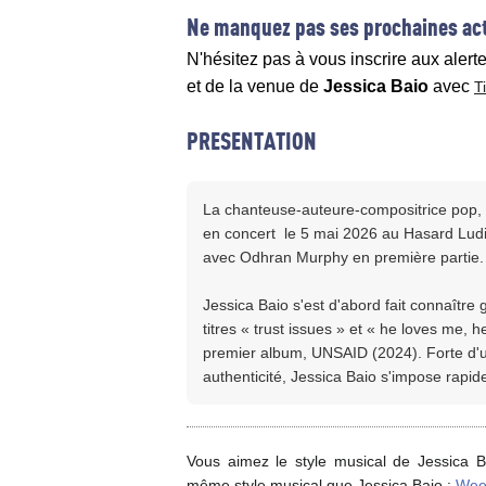
Ne manquez pas ses prochaines act
N'hésitez pas à vous inscrire aux alert
et de la venue de
Jessica Baio
avec
T
PRESENTATION
La chanteuse-auteure-compositrice pop, J
en concert le 5 mai 2026 au Hasard Ludi
avec Odhran Murphy en première partie.
Jessica Baio s'est d'abord fait connaître 
titres « trust issues » et « he loves me, 
premier album, UNSAID (2024). Forte d'
authenticité, Jessica Baio s'impose rap
Vous aimez le style musical de Jessica B
même style musical que Jessica Baio :
Wee