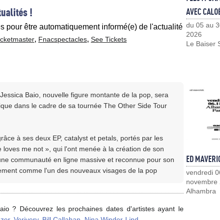
ualités !
AVEC CALO
du 05 au 3
es pour être automatiquement informé(e) de l'actualité
2026
,
,
icketmaster
Fnacspectacles
See Tickets
Le Baiser 
essica Baio, nouvelle figure montante de la pop, sera
que dans le cadre de sa tournée The Other Side Tour
grâce à ses deux EP, catalyst et petals, portés par les
he loves me not », qui l'ont menée à la création de son
ED MAVERI
une communauté en ligne massive et reconnue pour son
idement comme l'un des nouveaux visages de la pop
vendredi 0
novembre
Alhambra
aio ? Découvrez les prochaines dates d'artistes ayant le
zer
,
Verivery
,
Bill Callahan
,
Nina Winder-Lind
,