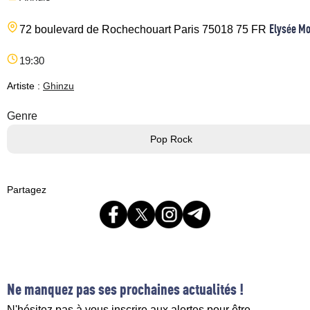
Elysée M
72 boulevard de Rochechouart
Paris
75018
75
FR
19:30
Artiste :
Ghinzu
Genre
Pop Rock
Partagez
Ne manquez pas ses prochaines actualités !
N'hésitez pas à vous inscrire aux alertes pour être