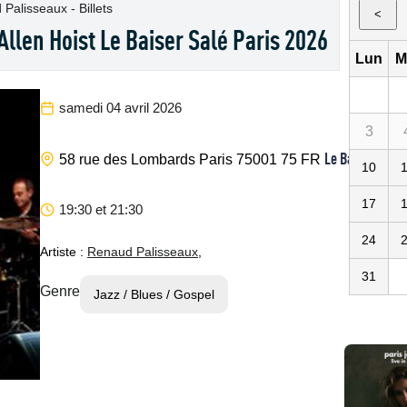
Palisseaux - Billets
<
llen Hoist Le Baiser Salé Paris 2026
Lun
M
samedi 04 avril 2026
3
Le Baiser Salé
58 rue des Lombards
Paris
75001
75
FR
10
17
19:30 et 21:30
24
Artiste :
Renaud Palisseaux
,
31
Genre
Jazz / Blues / Gospel