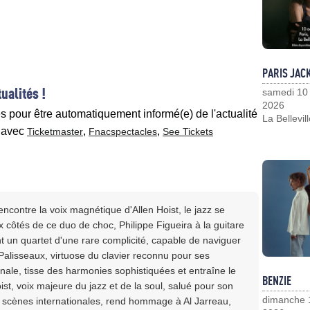
PARIS JAC
ualités !
samedi 10
2026
es pour être automatiquement informé(e) de l'actualité
La Bellevil
avec
,
,
Ticketmaster
Fnacspectacles
See Tickets
ncontre la voix magnétique d'Allen Hoist, le jazz se
x côtés de ce duo de choc, Philippe Figueira à la guitare
 un quartet d'une rare complicité, capable de naviguer
 Palisseaux, virtuose du clavier reconnu pour ses
onale, tisse des harmonies sophistiquées et entraîne le
BENZIE
st, voix majeure du jazz et de la soul, salué pour son
dimanche 
s scènes internationales, rend hommage à Al Jarreau,