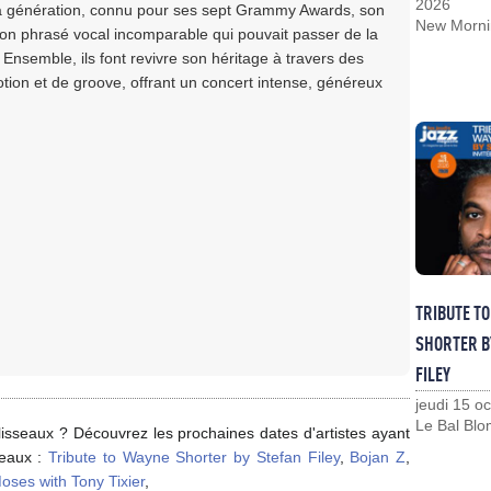
2026
 sa génération, connu pour ses sept Grammy Awards, son
New Morni
son phrasé vocal incomparable qui pouvait passer de la
Ensemble, ils font revivre son héritage à travers des
tion et de groove, offrant un concert intense, généreux
TRIBUTE T
SHORTER B
FILEY
jeudi 15 o
Le Bal Blo
isseaux ? Découvrez les prochaines dates d'artistes ayant
seaux :
Tribute to Wayne Shorter by Stefan Filey
,
Bojan Z
,
oses with Tony Tixier
,