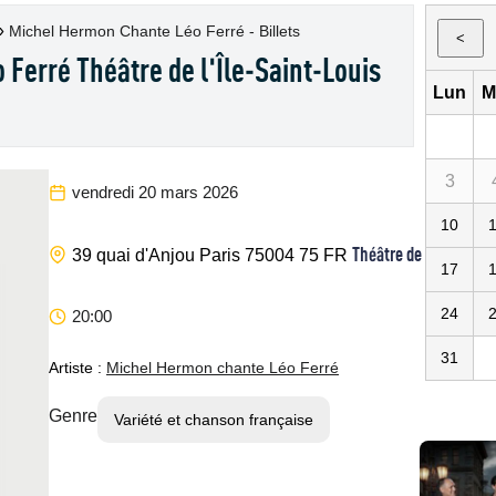
»
Michel Hermon Chante Léo Ferré - Billets
<
Ferré Théâtre de l'Île-Saint-Louis
Lun
M
3
vendredi 20 mars 2026
10
Théâtre de l'Île-Sain
39 quai d'Anjou
Paris
75004
75
FR
17
24
20:00
31
Artiste :
Michel Hermon chante Léo Ferré
Genre
Variété et chanson française