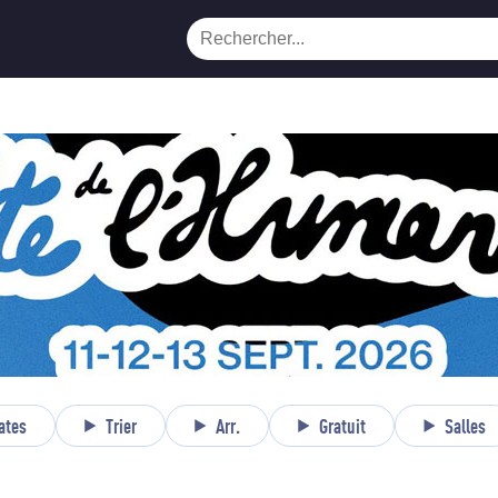
ates
Trier
Arr.
Gratuit
Salles