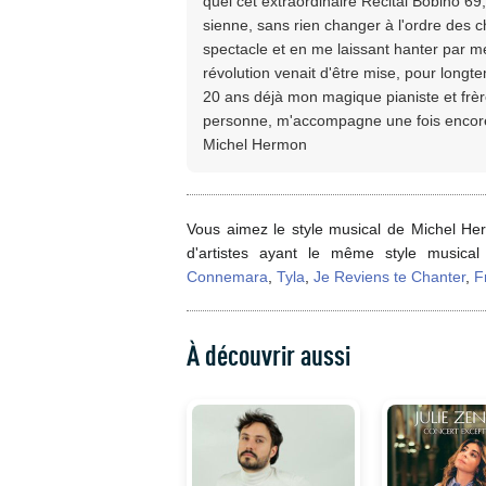
quel cet extraordinaire Récital Bobino 69
sienne, sans rien changer à l'ordre des c
spectacle et en me laissant hanter par m
révolution venait d'être mise, pour longt
20 ans déjà mon magique pianiste et frè
personne, m'accompagne une fois encore
Michel Hermon
Vous aimez le style musical de Michel H
d'artistes ayant le même style music
Connemara
,
Tyla
,
Je Reviens te Chanter
,
F
À découvrir aussi