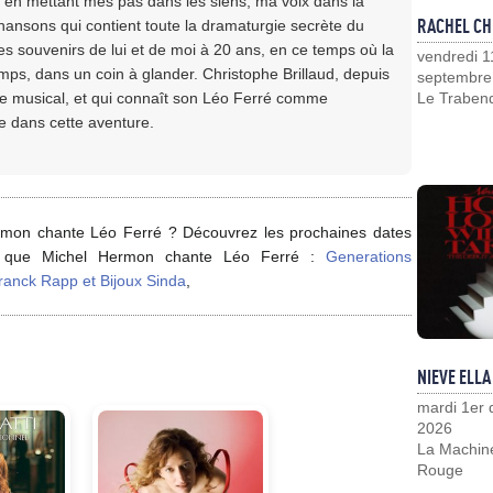
, en mettant mes pas dans les siens, ma voix dans la
RACHEL CH
hansons qui contient toute la dramaturgie secrète du
es souvenirs de lui et de moi à 20 ans, en ce temps où la
vendredi 1
emps, dans un coin à glander. Christophe Brillaud, depuis
septembre
re musical, et qui connaît son Léo Ferré comme
Le Traben
 dans cette aventure.
ermon chante Léo Ferré ? Découvrez les prochaines dates
al que Michel Hermon chante Léo Ferré :
Generations
ranck Rapp et Bijoux Sinda
,
NIEVE ELLA
mardi 1er
2026
La Machin
Rouge