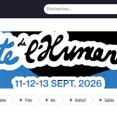
ates
Trier
Arr.
Gratuit
Salles