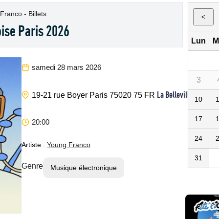
Franco - Billets
<
oise Paris 2026
Lun
M
samedi 28 mars 2026
3
La Bellevilloise
19-21 rue Boyer
Paris
75020
75
FR
10
17
20:00
24
Artiste :
Young Franco
31
Genre
Musique électronique