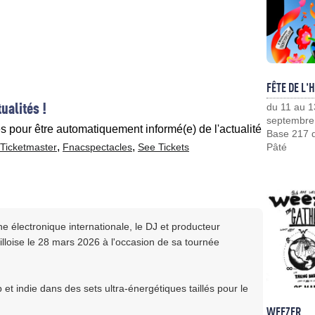
FÊTE DE L'
ualités !
du 11 au 1
septembre
es pour être automatiquement informé(e) de l'actualité
Base 217 d
,
,
Ticketmaster
Fnacspectacles
See Tickets
Pâté
e électronique internationale, le DJ et producteur
illoise le 28 mars 2026 à l'occasion de sa tournée
t indie dans des sets ultra-énergétiques taillés pour le
WEEZER