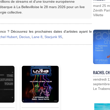
 millions de streams et d'une tournée européenne
mard 25 m
ébarque à La Bellevilloise le 28 mars 2026 pour un live
Zénith Pari
gie collective.
Villette
nco ? Découvrez les prochaines dates d'artistes ayant le
chel Hubert
,
Decius
,
Lane 8
,
Starjunk 95
,
RACHEL CH
vendredi 1
septembre
Le Traben