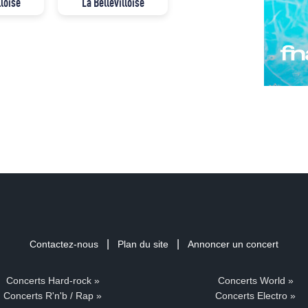
lloise
La Bellevilloise
|
|
Contactez-nous
Plan du site
Annoncer un concert
Concerts Hard-rock »
Concerts World »
Concerts R'n'b / Rap »
Concerts Electro »