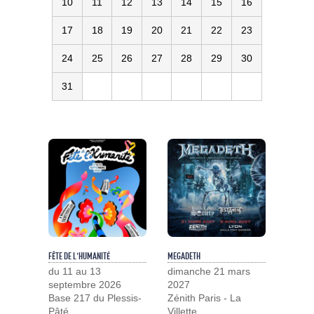
10
11
12
13
14
15
16
17
18
19
20
21
22
23
24
25
26
27
28
29
30
31
FÊTE DE L'HUMANITÉ
MEGADETH
du 11 au 13
dimanche 21 mars
septembre 2026
2027
Base 217 du Plessis-
Zénith Paris - La
Pâté
Villette