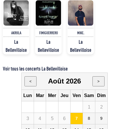
AKRIILA
FIMIGUERRERO
MIKE.
La
La
La
Bellevilloise
Bellevilloise
Bellevilloise
Voir tous les concerts La Bellevilloise
Août 2026
<
>
Lun
Mar
Mer
Jeu
Ven
Sam
Dim
1
2
3
4
5
6
7
8
9