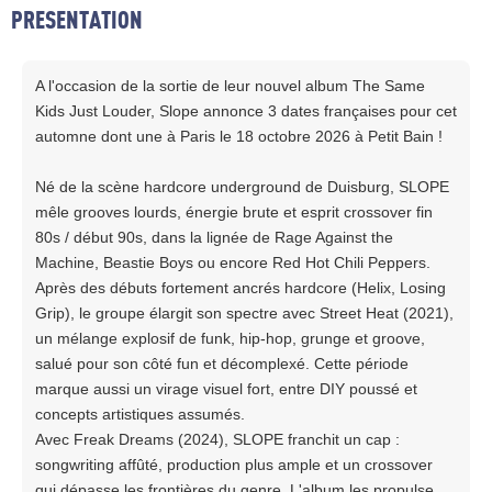
PRESENTATION
A l'occasion de la sortie de leur nouvel album The Same
Kids Just Louder, Slope annonce 3 dates françaises pour cet
automne dont une à Paris le 18 octobre 2026 à Petit Bain !
Né de la scène hardcore underground de Duisburg, SLOPE
mêle grooves lourds, énergie brute et esprit crossover fin
80s / début 90s, dans la lignée de Rage Against the
Machine, Beastie Boys ou encore Red Hot Chili Peppers.
Après des débuts fortement ancrés hardcore (Helix, Losing
Grip), le groupe élargit son spectre avec Street Heat (2021),
un mélange explosif de funk, hip-hop, grunge et groove,
salué pour son côté fun et décomplexé. Cette période
marque aussi un virage visuel fort, entre DIY poussé et
concepts artistiques assumés.
Avec Freak Dreams (2024), SLOPE franchit un cap :
songwriting affûté, production plus ample et un crossover
qui dépasse les frontières du genre. L'album les propulse