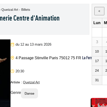
uetzal Art - Billets
<
erie Centre d'Animation
Lun
M
3
du 12 au 13 mars 2026
10
La Ferronnerie C
4 Passage Stinville
Paris
75012
75
FR
17
24
20:30
31
Artiste :
Quetzal Art
Genre
Danse