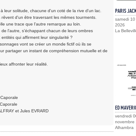
PARIS JAC
eur solitude, chacune d'un coté de la rive d'un lac.
s rêvent d'un être traversant les mêmes tourments.
samedi 10
le une trace que l'autre remarque au loin.
2026
cho de l'autre, s'échappant chacun de leurs ombres
La Bellevil
ntités qui affirment leur singularité ?
rsonnages vont se créer un monde fictif où ils se
our partager un instant de compréhension mutuelle et de
ux affronter leur réalité.
 Caporale
 Caporale
ED MAVERI
 PALFRAY et Jules EVRARD
vendredi 0
novembre
Alhambra