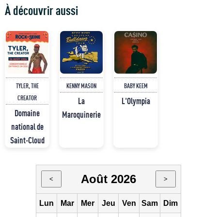
À découvrir aussi
TYLER, THE
KENNY MASON
BABY KEEM
CREATOR
La
L'Olympia
Domaine
Maroquinerie
national de
Saint-Cloud
Août 2026
<
>
Lun
Mar
Mer
Jeu
Ven
Sam
Dim