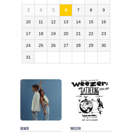
3
4
5
6
7
8
9
10
11
12
13
14
15
16
17
18
19
20
21
22
23
24
25
26
27
28
29
30
31
BENZIE
WEEZER