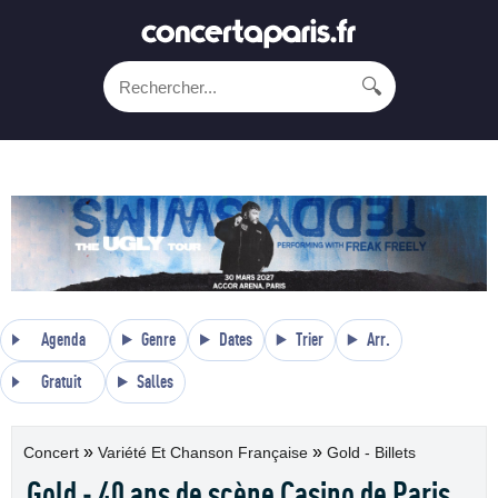
🔍
Agenda
Genre
Dates
Trier
Arr.
Gratuit
Salles
»
»
Concert
Variété Et Chanson Française
Gold - Billets
Gold - 40 ans de scène Casino de Paris