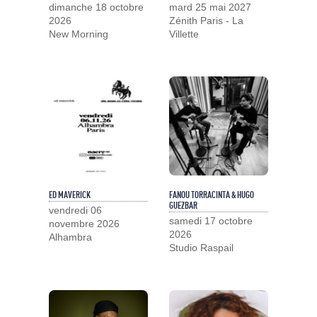
dimanche 18 octobre
mard 25 mai 2027
2026
Zénith Paris - La
New Morning
Villette
ED MAVERICK
FANOU TORRACINTA & HUGO
GUEZBAR
vendredi 06
samedi 17 octobre
novembre 2026
2026
Alhambra
Studio Raspail