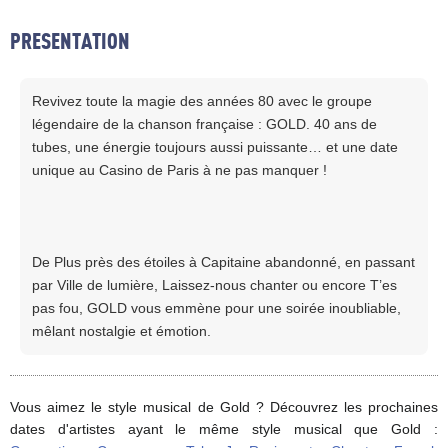
PRESENTATION
Revivez toute la magie des années 80 avec le groupe
légendaire de la chanson française : GOLD. 40 ans de
tubes, une énergie toujours aussi puissante… et une date
unique au Casino de Paris à ne pas manquer !
De Plus près des étoiles à Capitaine abandonné, en passant
par Ville de lumière, Laissez-nous chanter ou encore T’es
pas fou, GOLD vous emmène pour une soirée inoubliable,
mêlant nostalgie et émotion.
Vous aimez le style musical de Gold ? Découvrez les prochaines
dates d'artistes ayant le même style musical que Gold :