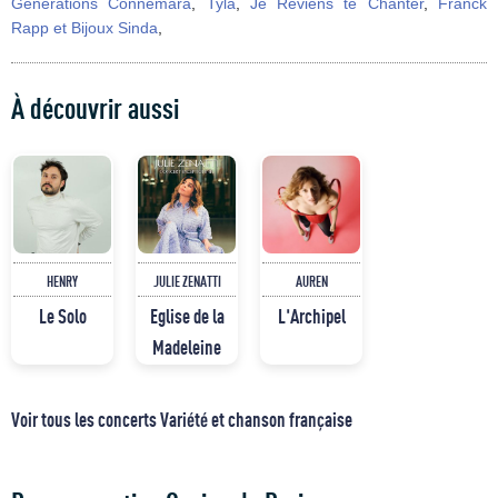
Generations Connemara
,
Tyla
,
Je Reviens te Chanter
,
Franck
Rapp et Bijoux Sinda
,
À découvrir aussi
HENRY
JULIE ZENATTI
AUREN
Le Solo
Eglise de la
L'Archipel
Madeleine
Voir tous les concerts Variété et chanson française