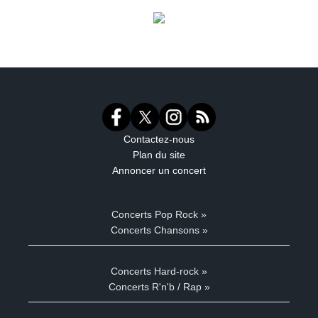
Contactez-nous
Plan du site
Annoncer un concert
Concerts Pop Rock »
Concerts Chansons »
Concerts Hard-rock »
Concerts R'n'b / Rap »