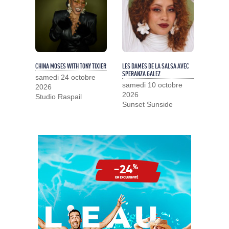
CHINA MOSES WITH TONY TIXIER
LES DAMES DE LA SALSA AVEC
SPERANZA GALEZ
samedi 24 octobre
samedi 10 octobre
2026
2026
Studio Raspail
Sunset Sunside