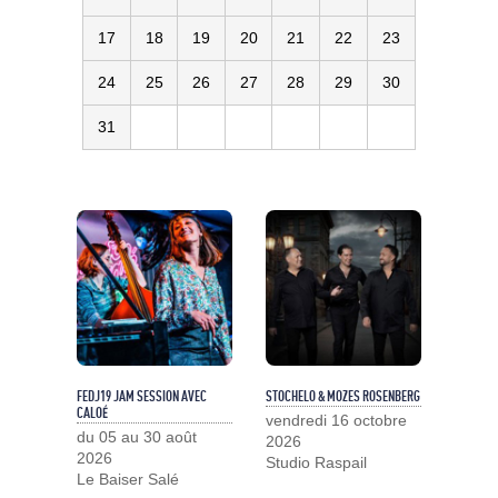
17
18
19
20
21
22
23
24
25
26
27
28
29
30
31
FEDJ19 JAM SESSION AVEC
STOCHELO & MOZES ROSENBERG
CALOÉ
vendredi 16 octobre
du 05 au 30 août
2026
2026
Studio Raspail
Le Baiser Salé