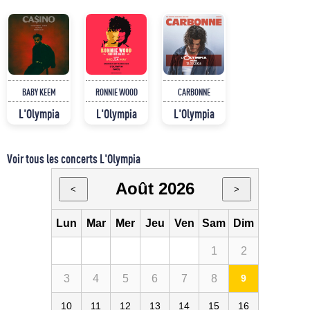
BABY KEEM
RONNIE WOOD
CARBONNE
L'Olympia
L'Olympia
L'Olympia
Voir tous les concerts L'Olympia
Août 2026
<
>
Lun
Mar
Mer
Jeu
Ven
Sam
Dim
1
2
3
4
5
6
7
8
9
10
11
12
13
14
15
16