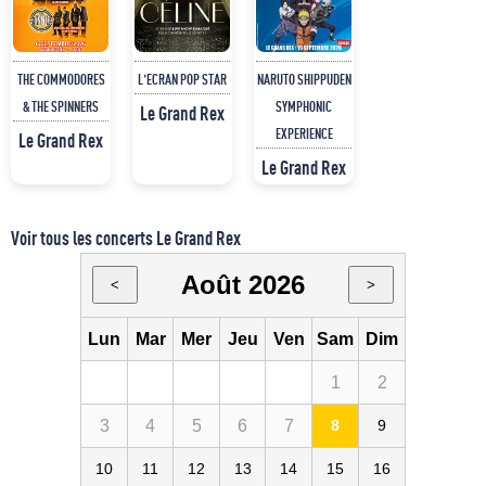
THE COMMODORES
L'ECRAN POP STAR
NARUTO SHIPPUDEN
& THE SPINNERS
SYMPHONIC
Le Grand Rex
EXPERIENCE
Le Grand Rex
Le Grand Rex
Voir tous les concerts Le Grand Rex
Août 2026
<
>
Lun
Mar
Mer
Jeu
Ven
Sam
Dim
1
2
3
4
5
6
7
8
9
10
11
12
13
14
15
16