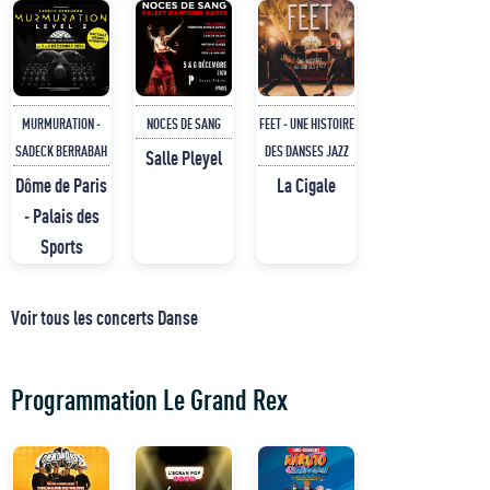
MURMURATION -
NOCES DE SANG
FEET - UNE HISTOIRE
SADECK BERRABAH
DES DANSES JAZZ
Salle Pleyel
Dôme de Paris
La Cigale
- Palais des
Sports
Voir tous les concerts Danse
Programmation Le Grand Rex