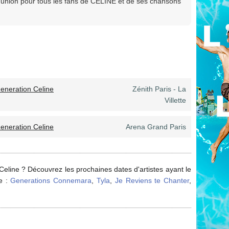
nion pour tous les fans de CÉLINE et de ses chansons
eneration Celine
Zénith Paris - La
Villette
eneration Celine
Arena Grand Paris
Celine ? Découvrez les prochaines dates d'artistes ayant le
e :
Generations Connemara
,
Tyla
,
Je Reviens te Chanter
,