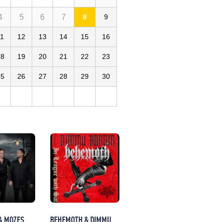
4
5
6
7
8
9
11
12
13
14
15
16
Arena Grand Paris
FR
18
19
20
21
22
23
25
26
27
28
29
30
& MOZES
BEHEMOTH & DIMMU