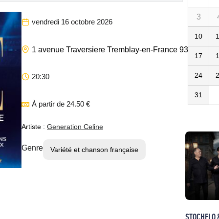
3
vendredi 16 octobre 2026
10
1 avenue Traversiere
Tremblay-en-France
93290
75
17
24
20:30
31
À partir de 24.50 €
Artiste :
Generation Celine
Genre
Variété et chanson française
STOCHELO 