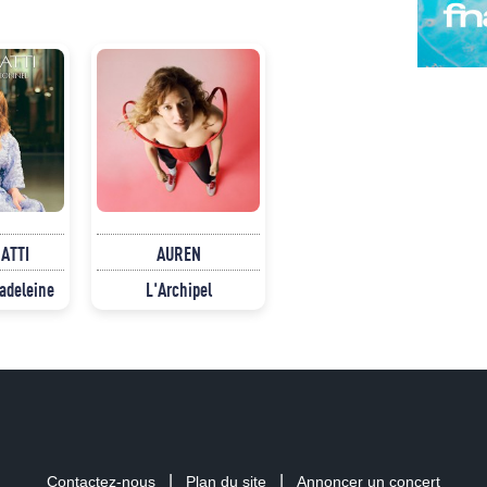
NATTI
AUREN
Madeleine
L'Archipel
|
|
Contactez-nous
Plan du site
Annoncer un concert