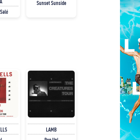
A
Sunset Sunside
 Salé
ELLS
LAMB
p!
Pop Up!