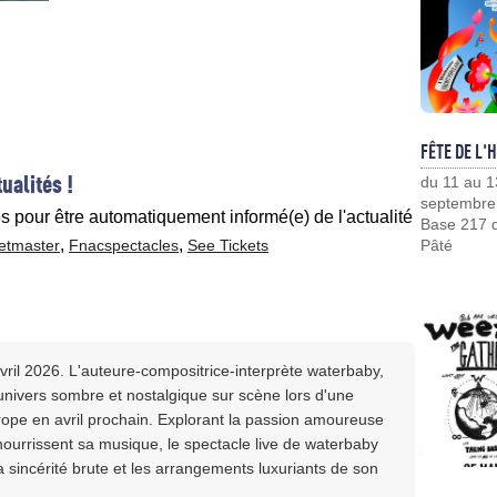
FÊTE DE L'
ualités !
du 11 au 1
septembre
es pour être automatiquement informé(e) de l'actualité
Base 217 d
,
,
etmaster
Fnacspectacles
See Tickets
Pâté
ril 2026. L'auteure-compositrice-interprète waterbaby,
univers sombre et nostalgique sur scène lors d'une
urope en avril prochain. Explorant la passion amoureuse
nourrissent sa musique, le spectacle live de waterbaby
a sincérité brute et les arrangements luxuriants de son