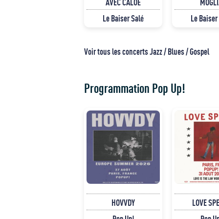
AVEC CALOÉ
MOGLI
Le Baiser Salé
Le Baiser
Voir tous les concerts Jazz / Blues / Gospel
Programmation Pop Up!
HOVVDY
LOVE SP
Pop Up!
Pop U