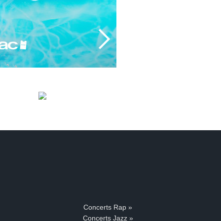
Concerts Rap »
Concerts Jazz »