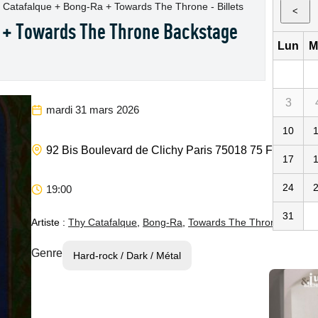
 Catafalque + Bong-Ra + Towards The Throne - Billets
<
 + Towards The Throne Backstage
Lun
M
3
mardi 31 mars 2026
10
Backsta
92 Bis Boulevard de Clichy
Paris
75018
75
FR
17
24
19:00
31
Artiste :
Thy Catafalque
,
Bong-Ra
,
Towards The Throne
Genre
Hard-rock / Dark / Métal