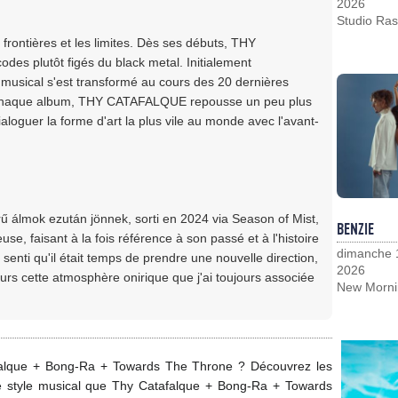
2026
Studio Ras
frontières et les limites. Dès ses débuts, THY
es plutôt figés du black metal. Initialement
 musical s'est transformé au cours des 20 dernières
 À chaque album, THY CATAFALQUE repousse un peu plus
ialoguer la forme d'art la plus vile au monde avec l'avant-
ű álmok ezután jönnek, sorti en 2024 via Season of Mist,
BENZIE
e, faisant à la fois référence à son passé et à l'histoire
dimanche 
 senti qu'il était temps de prendre une nouvelle direction,
2026
ours cette atmosphère onirique que j'ai toujours associée
New Morni
falque + Bong-Ra + Towards The Throne ? Découvrez les
me style musical que Thy Catafalque + Bong-Ra + Towards