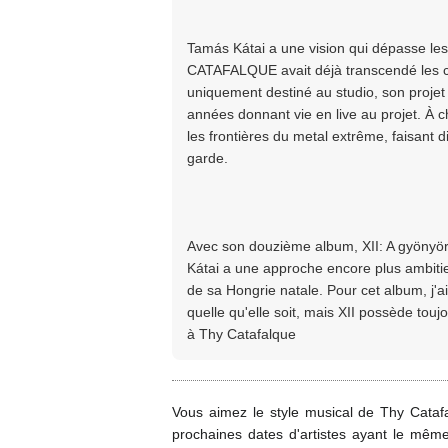
Tamás Kátai a une vision qui dépasse les 
CATAFALQUE avait déjà transcendé les cod
uniquement destiné au studio, son projet
années donnant vie en live au projet.
les frontières du metal extrême, faisant d
garde.
Avec son douzième album, XII: A gyönyör
Kátai a une approche encore plus ambitieus
de sa Hongrie natale. Pour cet album, j'ai
quelle qu'elle soit, mais XII possède touj
à Thy Catafalque
Vous aimez le style musical de Thy Cata
prochaines dates d'artistes ayant le mê