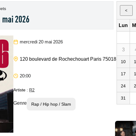
lets
<
n mai 2026
Lun
M
mercredi 20 mai 2026
3
La
120 boulevard de Rochechouart
Paris
75018
75
FR
10
17
20:00
24
Artiste :
R2
31
Genre
Rap / Hip hop / Slam