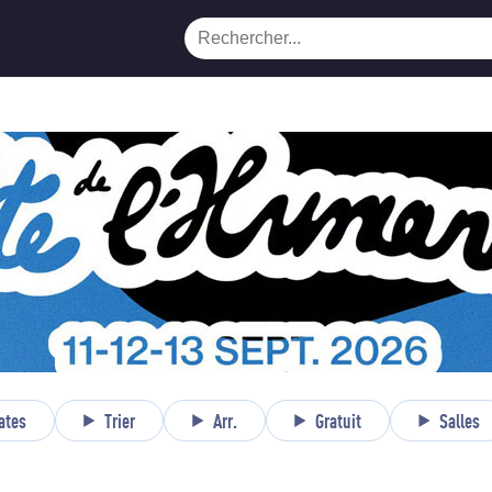
ates
Trier
Arr.
Gratuit
Salles