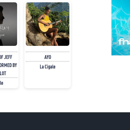
OF JEFF
AYO
ORMED BY
La Cigale
LOT
le