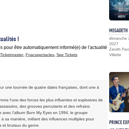
MEGADETH
ualités !
dimanche 
2027
es pour être automatiquement informé(e) de l'actualité
Zénith Pari
,
,
Ticketmaster
Fnacspectacles
See Tickets
Villette
r une tournée de quatre dates françaises, dont une à
e l'une des forces les plus influentes et explosives de
 assassins, des grooves percutants et des refrains
e avec l'album Burn My Eyes en 1994, le groupe
ur à sa manière, mêlant des influences multiples pour
PRINCE EX
fs et brutaux du genre.