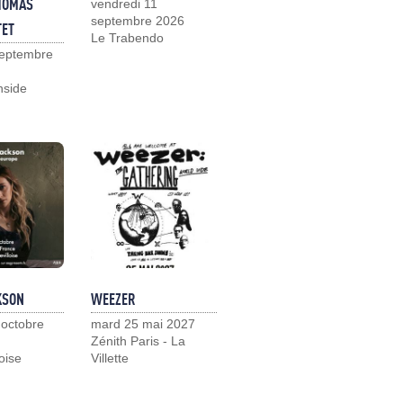
HOMAS
vendredi 11
septembre 2026
TET
Le Trabendo
septembre
nside
KSON
WEEZER
 octobre
mard 25 mai 2027
Zénith Paris - La
loise
Villette