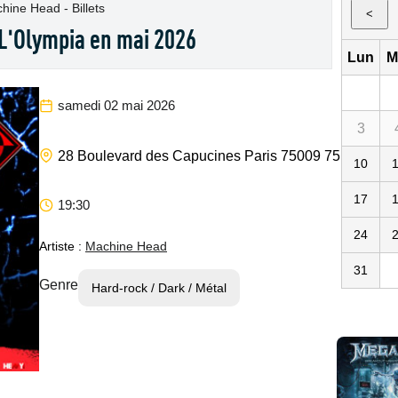
hine Head - Billets
<
L'Olympia en mai 2026
Lun
M
samedi 02 mai 2026
3
L'Oly
28 Boulevard des Capucines
Paris
75009
75
FR
10
17
19:30
24
Artiste :
Machine Head
31
Genre
Hard-rock / Dark / Métal