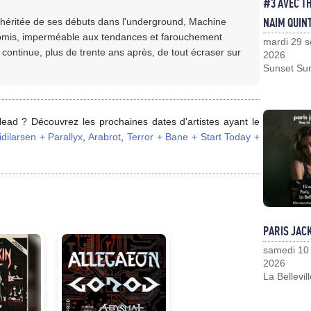
#3 AVEC T
NAIM QUIN
 héritée de ses débuts dans l'underground, Machine
omis, imperméable aux tendances et farouchement
mardi 29 
ontinue, plus de trente ans après, de tout écraser sur
2026
Sunset Su
ead ? Découvrez les prochaines dates d'artistes ayant le
idilarsen + Parallyx
,
Arabrot
,
Terror + Bane + Start Today +
PARIS JAC
samedi 10
2026
La Bellevil