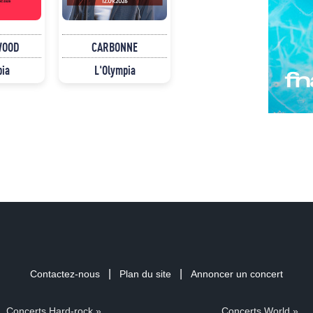
WOOD
CARBONNE
pia
L'Olympia
|
|
Contactez-nous
Plan du site
Annoncer un concert
Concerts Hard-rock »
Concerts World »