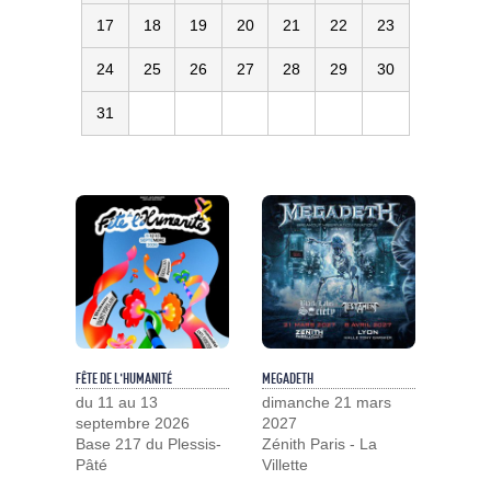
17
18
19
20
21
22
23
24
25
26
27
28
29
30
31
FÊTE DE L'HUMANITÉ
MEGADETH
du 11 au 13
dimanche 21 mars
septembre 2026
2027
Base 217 du Plessis-
Zénith Paris - La
Pâté
Villette