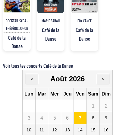
COCKTAIL SÉGA -
MARIE SARAH
FOY VANCE
FRÉDÉRIC JORON
Café de la
Café de la
Café de la
Danse
Danse
Danse
Voir tous les concerts Café de la Danse
Août 2026
<
>
Lun
Mar
Mer
Jeu
Ven
Sam
Dim
1
2
3
4
5
6
7
8
9
10
11
12
13
14
15
16