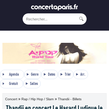
🔍
Agenda
Genre
Dates
Trier
Arr.
Gratuit
Salles
»
»
Concert
Rap / Hip Hop / Slam
Thandii - Billets
Thandii en concert Le Hasard Ludique le