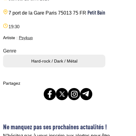
Petit Bain
7 port de la Gare
Paris
75013
75
FR
19:30
Artiste :
Psykup
Genre
Hard-rock / Dark / Métal
Partagez
Ne manquez pas ses prochaines actualités !
N'hésitez pas à vous inscrire aux alertes pour être