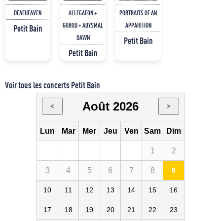
DEAFHEAVEN
ALLEGAEON +
PORTRAITS OF AN
GOROD + ABYSMAL
APPARITION
Petit Bain
DAWN
Petit Bain
Petit Bain
Voir tous les concerts Petit Bain
Août 2026
<
>
Lun
Mar
Mer
Jeu
Ven
Sam
Dim
1
2
3
4
5
6
7
8
9
10
11
12
13
14
15
16
17
18
19
20
21
22
23