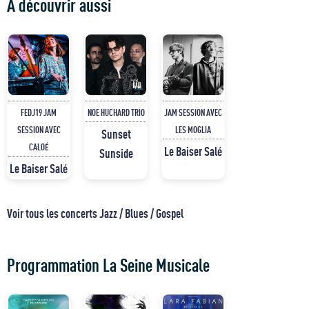
À découvrir aussi
FEDJ19 JAM
NOE HUCHARD TRIO
JAM SESSION AVEC
SESSION AVEC
LES MOGLIA
Sunset
CALOÉ
Le Baiser Salé
Sunside
Le Baiser Salé
Voir tous les concerts Jazz / Blues / Gospel
Programmation La Seine Musicale