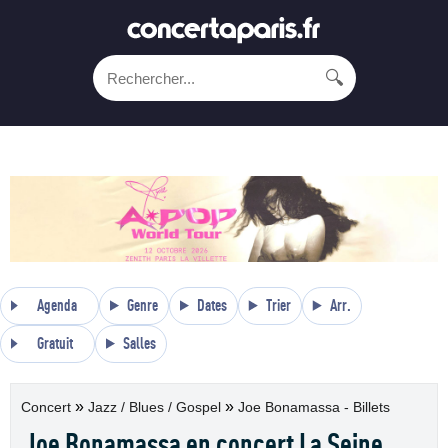
🔍
Agenda
Genre
Dates
Trier
Arr.
Gratuit
Salles
»
»
Concert
Jazz / Blues / Gospel
Joe Bonamassa - Billets
Joe Bonamassa en concert La Seine