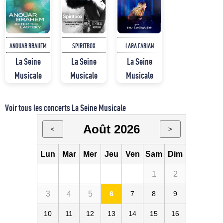
ANOUAR BRAHEM
SPIRITBOX
LARA FABIAN
La Seine
La Seine
La Seine
Musicale
Musicale
Musicale
Voir tous les concerts La Seine Musicale
Août 2026
<
>
Lun
Mar
Mer
Jeu
Ven
Sam
Dim
1
2
3
4
5
6
7
8
9
10
11
12
13
14
15
16