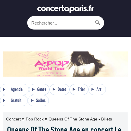
🔍
Agenda
Genre
Dates
Trier
Arr.
Gratuit
Salles
»
»
Concert
Pop Rock
Queens Of The Stone Age - Billets
Queens Of The Stone Age en concert Le