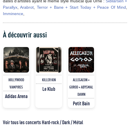
dates d'artistes ayant le même style musical que Urne :
Sidilarsen +
Parallyx
,
Arabrot
,
Terror + Bane + Start Today + Peace Of Mind
,
Imminence
,
À découvrir aussi
HOLLYWOOD
KILLER KIN
ALLEGAEON +
VAMPIRES
GOROD + ABYSMAL
Le Klub
DAWN
Adidas Arena
Petit Bain
Voir tous les concerts Hard-rock / Dark / Métal