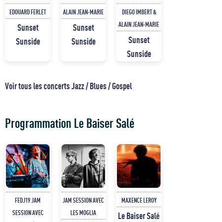
EDOUARD FERLET
ALAIN JEAN-MARIE
DIEGO IMBERT &
ALAIN JEAN-MARIE
Sunset
Sunset
Sunset
Sunside
Sunside
Sunside
Voir tous les concerts Jazz / Blues / Gospel
Programmation Le Baiser Salé
FEDJ19 JAM
JAM SESSION AVEC
MAXENCE LEROY
SESSION AVEC
LES MOGLIA
Le Baiser Salé