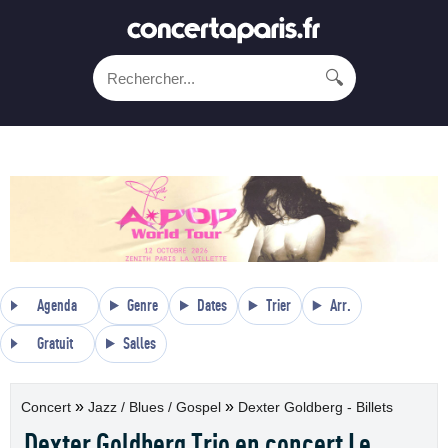
🔍
Agenda
Genre
Dates
Trier
Arr.
Gratuit
Salles
»
»
Concert
Jazz / Blues / Gospel
Dexter Goldberg - Billets
Dexter Goldberg Trio en concert Le