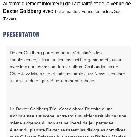
automatiquement informé(e) de l'actualité et de la venue de
Dexter Goldberg
avec
,
,
Ticketmaster
Fnacspectacles
See
Tickets
PRESENTATION
Dexter Goldberg porte un nom prédestiné : dès
l'adolescence, il tisse un lien instinctif, organique et joueur
avec le piano. Avec son dernier album Caliboudja, salué
Choc Jazz Magazine et Indispensable Jazz News, il explore
un art du trio en perpétuelle métamorphose.
Le Dexter Goldberg Trio, c'est d'abord l'histoire d'une
alchimie née sur scène, entre trois musiciens réunis par une
même exigence du son et une liberté de jeu partagée.
Autour du pianiste Dexter se tissent les dialogues complices
avec Clément Daldosso à la contrebasse et Philippe Maniez