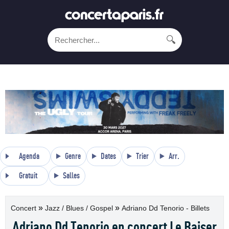
🔍
Agenda
Genre
Dates
Trier
Arr.
Gratuit
Salles
»
»
Concert
Jazz / Blues / Gospel
Adriano Dd Tenorio - Billets
Adriano Dd Tenorio en concert Le Baiser