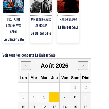
FEDJ19 JAM
JAM SESSION AVEC
MAXENCE LEROY
SESSION AVEC
LES MOGLIA
Le Baiser Salé
CALOÉ
Le Baiser Salé
Le Baiser Salé
Voir tous les concerts Le Baiser Salé
Août 2026
<
>
Lun
Mar
Mer
Jeu
Ven
Sam
Dim
1
2
3
4
5
6
7
8
9
10
11
12
13
14
15
16