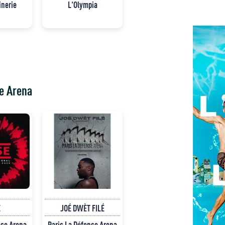
inerie
L'Olympia
e Arena
E
JOÉ DWÈT FILÉ
nse Arena
Paris La Défense Arena