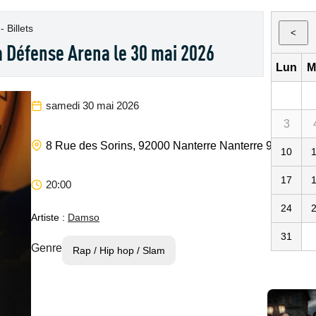
 Billets
<
a Défense Arena le 30 mai 2026
Lun
M
samedi 30 mai 2026
3
8 Rue des Sorins, 92000 Nanterre
Nanterre
92000
92
10
17
20:00
24
Artiste :
Damso
31
Genre
Rap / Hip hop / Slam