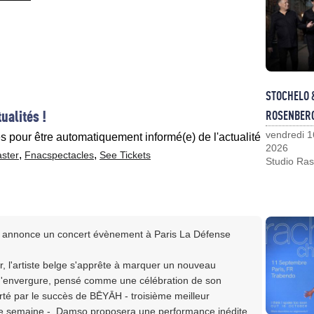
STOCHELO 
ualités !
ROSENBER
vendredi 1
es pour être automatiquement informé(e) de l'actualité
2026
,
,
ster
Fnacspectacles
See Tickets
Studio Ras
et annonce un concert évènement à Paris La Défense
, l'artiste belge s'apprête à marquer un nouveau
 d'envergure, pensé comme une célébration de son
orté par le succès de BĒYĀH - troisième meilleur
ne semaine -, Damso proposera une performance inédite,