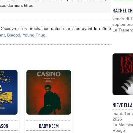
es derniers titres.
RACHEL CH
vendredi 1
septembre
Découvrez les prochaines dates d'artistes ayant le même
Le Traben
ant
,
Bleood
,
Young Thug
,
NIEVE ELLA
mardi 1er
2026
La Machin
ASON
BABY KEEM
Rouge