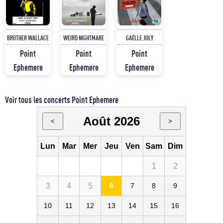
BROTHER WALLACE
WEIRD NIGHTMARE
GAËLLE JOLY
Point
Point
Point
Ephemere
Ephemere
Ephemere
Voir tous les concerts Point Ephemere
Août 2026
<
>
Lun
Mar
Mer
Jeu
Ven
Sam
Dim
1
2
3
4
5
6
7
8
9
10
11
12
13
14
15
16