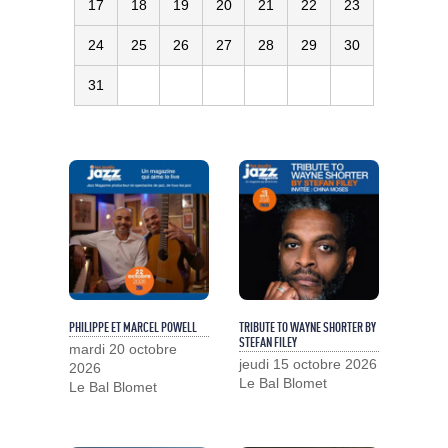
17
18
19
20
21
22
23
24
25
26
27
28
29
30
31
PHILIPPE ET MARCEL POWELL
TRIBUTE TO WAYNE SHORTER BY
STEFAN FILEY
mardi 20 octobre
jeudi 15 octobre 2026
2026
Le Bal Blomet
Le Bal Blomet