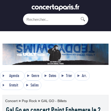
🔍
Agenda
Genre
Dates
Trier
Arr.
Gratuit
Salles
»
»
Concert
Pop Rock
GAL GO - Billets
Gal Go en concert Point Ephemere le 2