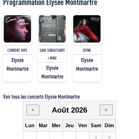
Programmation Elysée Montmartre
CURRENT JOYS
EARL SWEATSHIRT
ZEYNE
+ MIKE
Elysée
Elysée
Elysée
Montmartre
Montmartre
Montmartre
Voir tous les concerts Elysée Montmartre
Août 2026
<
>
Lun
Mar
Mer
Jeu
Ven
Sam
Dim
1
2