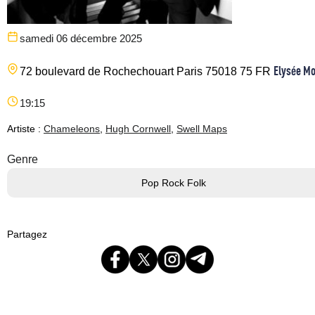
samedi 06 décembre 2025
Elysée M
72 boulevard de Rochechouart
Paris
75018
75
FR
19:15
Artiste :
Chameleons
,
Hugh Cornwell
,
Swell Maps
Genre
Pop Rock Folk
Partagez